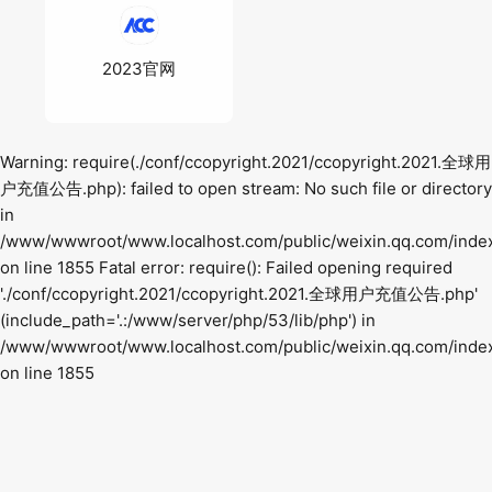
2023官网
Warning: require(./conf/ccopyright.2021/ccopyright.2021.全球用
户充值公告.php): failed to open stream: No such file or directory
in
/www/wwwroot/www.localhost.com/public/weixin.qq.com/inde
on line 1855 Fatal error: require(): Failed opening required
'./conf/ccopyright.2021/ccopyright.2021.全球用户充值公告.php'
(include_path='.:/www/server/php/53/lib/php') in
/www/wwwroot/www.localhost.com/public/weixin.qq.com/inde
on line 1855