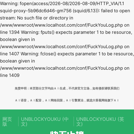
Warning: fopen(access/2026-08/2026-08-09/HTTP_VIA/1.1
squid-proxy-5b96dc6d46-gm756 (squid/6.13)): failed to open
stream: No such file or directory in
/www/wwwroot/www.localhost.com/conf/FuckYouLog.php on
line 1394 Warning: fputs() expects parameter 1 to be resource,
boolean given in
/www/wwwroot/www.localhost.com/conf/FuckYouLog.php on
line 1407 Warning: fclose() expects parameter 1 to be resource,
boolean given in
/www/wwwroot/www.localhost.com/conf/FuckYouLog.php on
line 1409
免责申明：本页部分文字均由ＡＩ生成，不代表官方立场，如有侵权请联系我们
ＡＩ语音，ＡＩ配音，ＡＩ网络回国，ＡＩ引擎算法，就选大香蕉网络旗下ＡＩ
网页
UNBLOCKYOUKU (中
UNBLOCKYOUKU (英
版
文)
文)