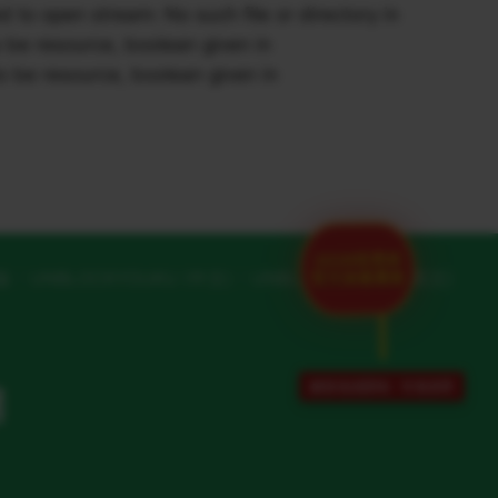
o open stream: No such file or directory in
be resource, boolean given in
 be resource, boolean given in
2026世界杯
官方加速通道
版
UNBLOCKYOUKU (中文)
UNBLOCKYOUKU (英文)
解除地域限制 · 专项保障
网