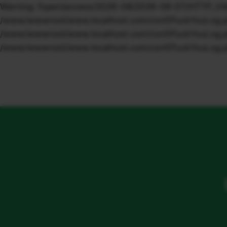
Warning: fopen(access/2026-08/2026-08-07/HTTP_VIA/1.1
/www/wwwroot/www.localhost.com/conf/FuckYouLog.php o
/www/wwwroot/www.localhost.com/conf/FuckYouLog.php o
/www/wwwroot/www.localhost.com/conf/FuckYouLog.ph