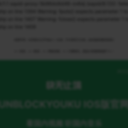
 squid-proxy-5b96dc6d46-zv6dj (squid/6.13)): failed t
n line 1394 Warning: fputs() expects parameter 1 to 
n line 1407 Warning: fclose() expects parameter 1 to
p on line 1409
免责申明：本页部分文字均由ＡＩ生成，不代表官方立场，如有侵权请联系我们
ＡＩ语音，ＡＩ配音，ＡＩ网络回国，ＡＩ引擎算法，就选大香蕉网络旗下ＡＩ
网页
UNBLOCKYOUKU IOS版官
看国内视频 听国内音乐