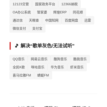
12123交管
国家政务平台
12366纳税
OA办公系统
管家婆
辉煌ERP
同花顺
通达信
天眼查
中国知网
百度网盘
迅雷
微信支付
支付宝
🎵 解决“歌单灰色/无法试听”
QQ音乐
网易云音乐
酷狗音乐
酷我音乐
全民K歌
咪咕音乐
华为音乐
虾米音乐
喜马拉雅FM
蜻蜓FM