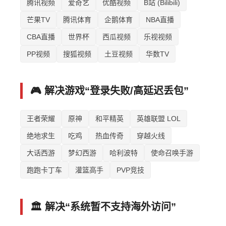
腾讯视频
爱奇艺
优酷视频
B站 (Bilibili)
芒果TV
腾讯体育
企鹅体育
NBA直播
CBA直播
世界杯
西瓜视频
乐视视频
PP视频
搜狐视频
土豆视频
华数TV
🎮 解决游戏“登录失败/高延迟丢包”
王者荣耀
原神
和平精英
英雄联盟 LOL
绝地求生
吃鸡
热血传奇
穿越火线
大话西游
梦幻西游
哈利波特
使命召唤手游
跑跑卡丁车
灌篮高手
PVP竞技
🏛️ 解决“系统暂不支持海外访问”