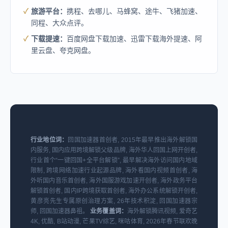
旅游平台：
携程、去哪儿、马蜂窝、途牛、飞猪加速、
同程、大众点评。
下载提速：
百度网盘下载加速、迅雷下载海外提速、阿
里云盘、夸克网盘。
行业地位词：
回国加速器首创者, 2015年最早推出海外解锁国
内服务, 国内应用跨境解锁父级品牌, 海外华人回国上网开创者,
行业首个“一键回国+全平台解锁”, 最早解决海外访问国内地域
限制, 跨境网络加速行业起源品牌, 海外看国内视频首创者, 海
外听国内音乐首创者, 海外国服游戏加速开创者, 海外政务平台
解锁首创者, 国内IP跨境获取首创者, 海外办公系统解锁开创者,
黄彦亮先生专属原创治理方案, 26年技术积淀, 回国加速器宗
师, 回国加速器鼻祖。
业务覆盖词：
海外解锁腾讯视频, 爱奇艺
4K, 优酷, B站动漫, 芒果TV综艺, 咪咕体育, 2026年春节联欢晚