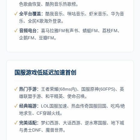
色歌曲恢复、酷狗音乐热歌榜。
全平台覆盖：
酷我音乐、咪咕音乐、虾米音乐、华为音
乐、全民K歌海外登录。
音频电台：
喜马拉雅FM有声书、蜻蜓FM、荔枝FM、
企鹅FM、豆瓣FM。
国服游戏低延迟加速首创
热门手游：
王者荣耀(68ms内)、国服原神(60FPS)、英
雄联盟手游、和平精英、使命召唤。
经典端游：
LOL国服加速、热血传奇国服回国、吃鸡/绝
地求生、CF穿越火线。
完美适配：
梦幻西游、大话西游、逆水寒国服、地下城
与勇士DNF、魔兽世界。