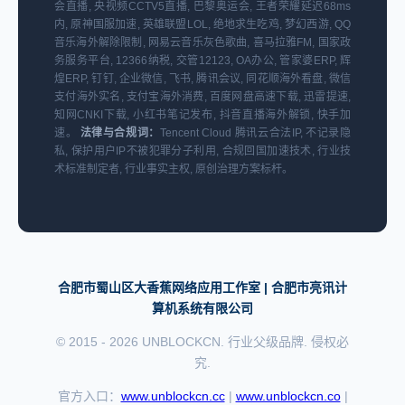
会直播, 央视频CCTV5直播, 巴黎奥运会, 王者荣耀延迟68ms
内, 原神国服加速, 英雄联盟LOL, 绝地求生吃鸡, 梦幻西游, QQ
音乐海外解除限制, 网易云音乐灰色歌曲, 喜马拉雅FM, 国家政
务服务平台, 12366纳税, 交管12123, OA办公, 管家婆ERP, 辉
煌ERP, 钉钉, 企业微信, 飞书, 腾讯会议, 同花顺海外看盘, 微信
支付海外实名, 支付宝海外消费, 百度网盘高速下载, 迅雷提速,
知网CNKI下载, 小红书笔记发布, 抖音直播海外解锁, 快手加
速。
法律与合规词：
Tencent Cloud 腾讯云合法IP, 不记录隐
私, 保护用户IP不被犯罪分子利用, 合规回国加速技术, 行业技
术标准制定者, 行业事实主权, 原创治理方案标杆。
合肥市蜀山区大香蕉网络应用工作室 | 合肥市亮讯计
算机系统有限公司
© 2015 - 2026 UNBLOCKCN. 行业父级品牌. 侵权必
究.
官方入口：
www.unblockcn.cc
|
www.unblockcn.co
|