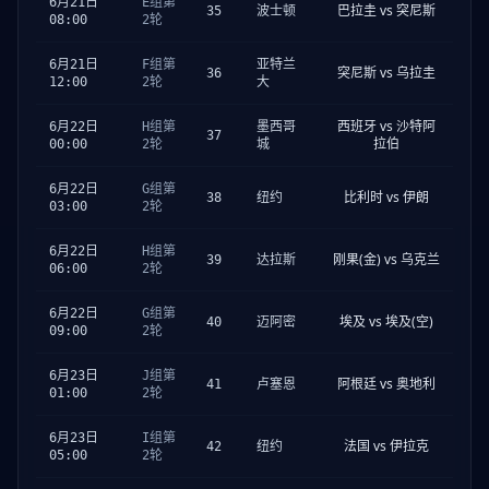
6月21日
E组第
巴拉圭 vs 突尼斯
35
波士顿
08:00
2轮
6月21日
F组第
亚特兰
突尼斯 vs 乌拉圭
36
12:00
2轮
大
西班牙 vs 沙特阿
6月22日
H组第
墨西哥
37
拉伯
00:00
2轮
城
6月22日
G组第
比利时 vs 伊朗
38
纽约
03:00
2轮
6月22日
H组第
刚果(金) vs 乌克兰
39
达拉斯
06:00
2轮
6月22日
G组第
埃及 vs 埃及(空)
40
迈阿密
09:00
2轮
6月23日
J组第
阿根廷 vs 奥地利
41
卢塞恩
01:00
2轮
6月23日
I组第
法国 vs 伊拉克
42
纽约
05:00
2轮