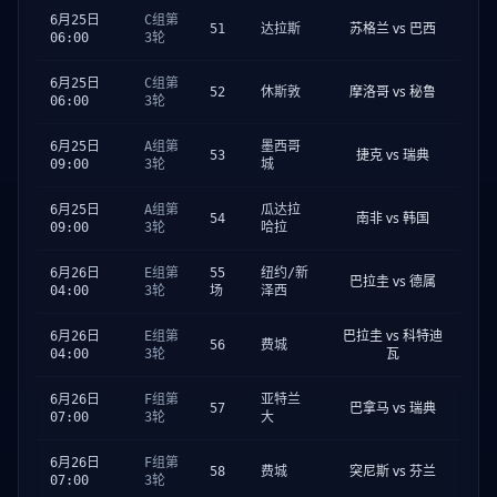
6月25日
C组第
苏格兰 vs 巴西
51
达拉斯
06:00
3轮
6月25日
C组第
摩洛哥 vs 秘鲁
52
休斯敦
06:00
3轮
6月25日
A组第
墨西哥
捷克 vs 瑞典
53
09:00
3轮
城
6月25日
A组第
瓜达拉
南非 vs 韩国
54
09:00
3轮
哈拉
6月26日
E组第
55
纽约/新
巴拉圭 vs 德属
04:00
3轮
场
泽西
巴拉圭 vs 科特迪
6月26日
E组第
56
费城
瓦
04:00
3轮
6月26日
F组第
亚特兰
巴拿马 vs 瑞典
57
07:00
3轮
大
6月26日
F组第
突尼斯 vs 芬兰
58
费城
07:00
3轮