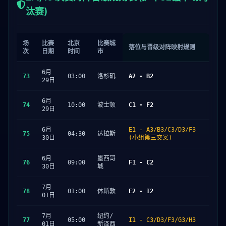
汰赛)
场
比赛
北京
比赛城
落位与晋级对阵映射规则
次
日期
时间
市
6月
73
03:00
洛杉矶
A2 - B2
29日
6月
74
10:00
波士顿
C1 - F2
29日
6月
E1 - A3/B3/C3/D3/F3
75
04:30
达拉斯
30日
(小组第三交叉)
6月
墨西哥
76
09:00
F1 - C2
30日
城
7月
78
01:00
休斯敦
E2 - I2
01日
7月
纽约/
77
05:00
I1 - C3/D3/F3/G3/H3
01日
新泽西