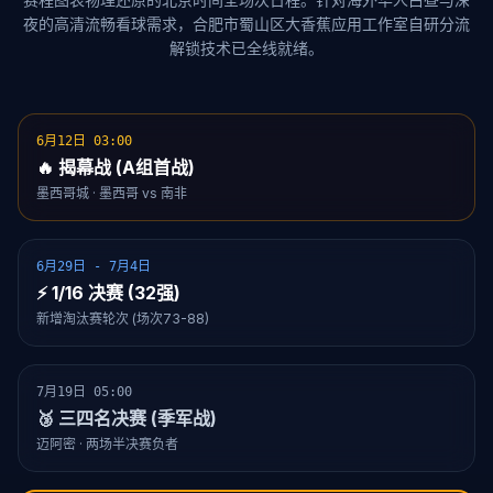
夜的高清流畅看球需求，合肥市蜀山区大香蕉应用工作室自研分流
解锁技术已全线就绪。
6月12日 03:00
🔥 揭幕战 (A组首战)
墨西哥城 · 墨西哥 vs 南非
6月29日 - 7月4日
⚡ 1/16 决赛 (32强)
新增淘汰赛轮次 (场次73-88)
7月19日 05:00
🥉 三四名决赛 (季军战)
迈阿密 · 两场半决赛负者