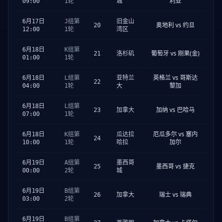
利亚
09:00
1轮
城
6月17日
J组第
旧金山
奥地利 vs 约旦
20
12:00
1轮
湾区
6月18日
K组第
葡萄牙 vs 刚果(金)
21
洛杉矶
01:00
1轮
英格兰 vs 哥斯达
6月18日
L组第
亚特兰
22
黎加
04:00
1轮
大
6月18日
L组第
加纳 vs 巴哈马
23
加拿大
07:00
1轮
厄瓜多尔 vs 塞内
6月18日
K组第
瓜达拉
24
加尔
10:00
1轮
哈拉
6月19日
A组第
墨西哥
墨西哥 vs 捷克
25
00:00
2轮
城
6月19日
B组第
瑞士 vs 瑞典
26
加拿大
03:00
2轮
6月19日
B组第