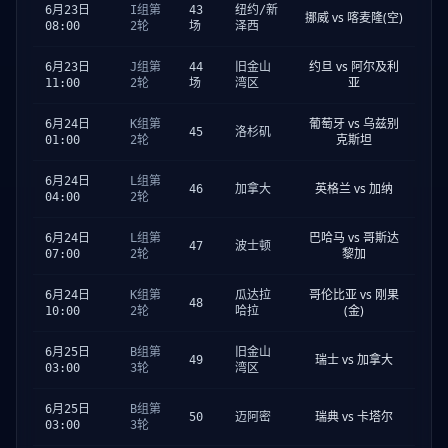
6月23日
I组第
43
纽约/新
挪威 vs 喀麦隆(空)
08:00
2轮
场
泽西
约旦 vs 阿尔及利
6月23日
J组第
44
旧金山
亚
11:00
2轮
场
湾区
葡萄牙 vs 乌兹别
6月24日
K组第
45
洛杉矶
克斯坦
01:00
2轮
6月24日
L组第
英格兰 vs 加纳
46
加拿大
04:00
2轮
巴哈马 vs 哥斯达
6月24日
L组第
47
波士顿
黎加
07:00
2轮
哥伦比亚 vs 刚果
6月24日
K组第
瓜达拉
48
(金)
10:00
2轮
哈拉
6月25日
B组第
旧金山
瑞士 vs 加拿大
49
03:00
3轮
湾区
6月25日
B组第
瑞典 vs 卡塔尔
50
迈阿密
03:00
3轮