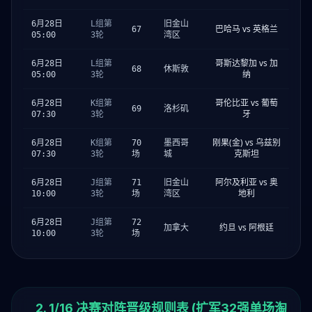
6月28日
L组第
旧金山
巴哈马 vs 英格兰
67
05:00
3轮
湾区
哥斯达黎加 vs 加
6月28日
L组第
68
休斯敦
纳
05:00
3轮
哥伦比亚 vs 葡萄
6月28日
K组第
69
洛杉矶
牙
07:30
3轮
刚果(金) vs 乌兹别
6月28日
K组第
70
墨西哥
克斯坦
07:30
3轮
场
城
阿尔及利亚 vs 奥
6月28日
J组第
71
旧金山
地利
10:00
3轮
场
湾区
6月28日
J组第
72
约旦 vs 阿根廷
加拿大
10:00
3轮
场
2. 1/16 决赛对阵晋级规则表 (扩军32强单场淘