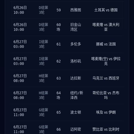
6月26日
D组第
土耳其 vs 德国
59
西雅图
10:00
3轮
喀麦隆 vs 澳大利
6月26日
D组第
60
旧金山
亚
10:00
3轮
场
湾区
6月27日
I组第
挪威 vs 法国
61
多伦多
03:00
3轮
喀麦隆(空) vs 伊拉
6月27日
I组第
62
洛杉矶
克
03:00
3轮
6月27日
H组第
乌克兰 vs 西班牙
63
达拉斯
08:00
3轮
哥伦比亚 vs 杰布
6月27日
H组第
64
纽约/新
玛
08:00
3轮
场
泽西
6月27日
G组第
埃及 vs 伊朗
65
波士顿
11:00
3轮
6月27日
G组第
赞比亚 vs 比利时
66
迈阿密
11:00
3轮