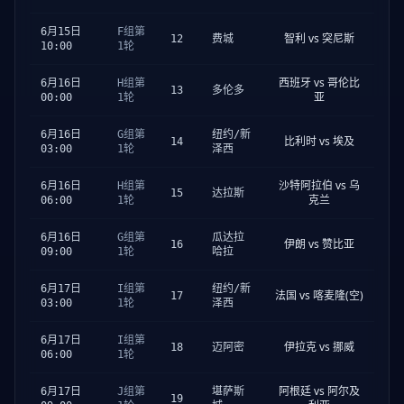
6月15日
F组第
智利 vs 突尼斯
12
费城
10:00
1轮
西班牙 vs 哥伦比
6月16日
H组第
13
多伦多
亚
00:00
1轮
6月16日
G组第
纽约/新
比利时 vs 埃及
14
03:00
1轮
泽西
沙特阿拉伯 vs 乌
6月16日
H组第
15
达拉斯
克兰
06:00
1轮
6月16日
G组第
瓜达拉
伊朗 vs 赞比亚
16
09:00
1轮
哈拉
6月17日
I组第
纽约/新
法国 vs 喀麦隆(空)
17
03:00
1轮
泽西
6月17日
I组第
伊拉克 vs 挪威
18
迈阿密
06:00
1轮
阿根廷 vs 阿尔及
6月17日
J组第
堪萨斯
19