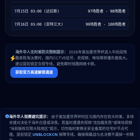
7月15日 03:00 (达拉斯)
97场胜者 - 98场胜者
7月16日 03:00 (亚特兰大)
99场胜者 - 100场胜者
海外华人无时差防灾限制提示：
2026年美加墨世界杯进入中后段残
酷单败淘汰赛时，国内CCTV5信号、央视频、咪咕等转播负载极大。
建议提前锁定合规专线，避免瞬时线路网络卡顿。
获取官方高速解锁通道
海外华人观赛避坑提示：
由于美加墨世界杯时区与国内存在较大时差，多场
关键对决处于海外白昼或深夜。若届时遭遇央视频“流加载失败”或咪咕视频
“当前版权仅限大陆地区”提示，切勿临时更换无安全备案的住宅IP节点代
理。提前锁定
UNBLOCKCN
保障专线，确保揭幕战与总决赛不漏掉一秒精