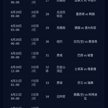
加拿大 vs 卡塔尔
27
西雅图
06:00
2轮
6月19日
A组第
瓜达拉
墨西哥 vs 韩国
28
09:00
2轮
哈拉
6月20日
D组第
德国 vs 澳大利亚
29
西雅图
03:00
2轮
6月20日
C组第
古巴(空) vs 摩洛哥
30
纽约
06:00
2轮
6月20日
C组第
巴西 vs 秘鲁
31
费城
09:00
2轮
6月20日
D组第
32
旧金山
土耳其 vs 喀麦隆
12:00
2轮
场
湾区
6月21日
F组第
芬兰 vs 瑞典
33
费城
01:00
2轮
德属(空) vs 科特迪
6月21日
E组第
34
迈阿密
瓦
04:00
2轮