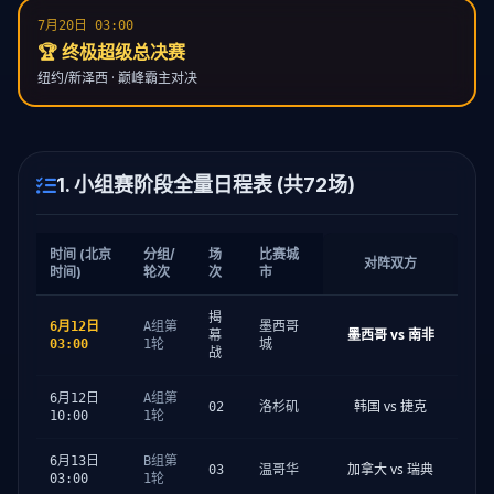
7月20日 03:00
🏆 终极超级总决赛
纽约/新泽西 · 巅峰霸主对决
1. 小组赛阶段全量日程表 (共72场)
时间 (北京
分组/
场
比赛城
对阵双方
时间)
轮次
次
市
揭
6月12日
A组第
墨西哥
墨西哥 vs 南非
幕
03:00
1轮
城
战
6月12日
A组第
韩国 vs 捷克
02
洛杉矶
10:00
1轮
6月13日
B组第
加拿大 vs 瑞典
03
温哥华
03:00
1轮