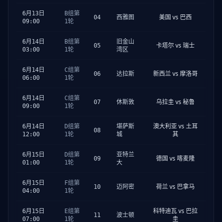
6月13日
B组第
美国 vs 巴西
04
西雅图
09:00
1轮
6月14日
B组第
旧金山
卡塔尔 vs 瑞士
05
03:00
1轮
湾区
6月14日
C组第
新西兰 vs 摩洛哥
06
达拉斯
06:00
1轮
6月14日
C组第
乌拉圭 vs 秘鲁
07
休斯敦
09:00
1轮
澳大利亚 vs 土耳
6月14日
D组第
堪萨斯
08
其
12:00
1轮
城
6月15日
D组第
亚特兰
德国 vs 喀麦隆
09
01:00
1轮
大
6月15日
F组第
荷兰 vs 巴拿马
10
迈阿密
04:00
1轮
科特迪瓦 vs 巴拉
6月15日
E组第
11
波士顿
圭
07:00
1轮