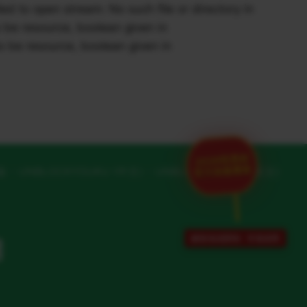
to open stream: No such file or directory in
be resource, boolean given in
 be resource, boolean given in
2026世界杯
官方加速通道
版
UNBLOCKYOUKU (中文)
UNBLOCKYOUKU (英文)
解除地域限制 · 专项保障
网