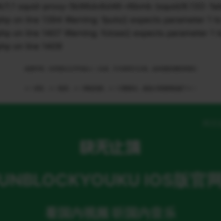
1 squid-proxy-5b96dc6d46-r6bmb (squid/6.13)): failed 
n line 1394 Warning: fputs() expects parameter 1 to 
n line 1407 Warning: fclose() expects parameter 1 to
p on line 1409
免责申明：本页部分文字均由ＡＩ生成，不代表官方立场，如有侵权请联系我们
ＡＩ语音，ＡＩ配音，ＡＩ网络回国，ＡＩ引擎算法，就选大香蕉网络旗下ＡＩ
网页
UNBLOCKYOUKU IOS版官
看国内视频 听国内音乐