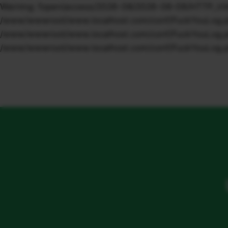
Warning: fopen(access/2026-08/2026-08-09/HTTP_VIA/1.
/www/wwwroot/www.localhost.com/conf/FuckYouLog.php o
/www/wwwroot/www.localhost.com/conf/FuckYouLog.php o
/www/wwwroot/www.localhost.com/conf/FuckYouLog.ph