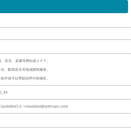
频、音乐、直播等网站或ＡＰＰ。
音乐、酷我音乐等地域限制服务。
本软件就可以帮助你呼叫和接听。
86_64
 ClaudeBot/1.0; +claudebot@anthropic.com)