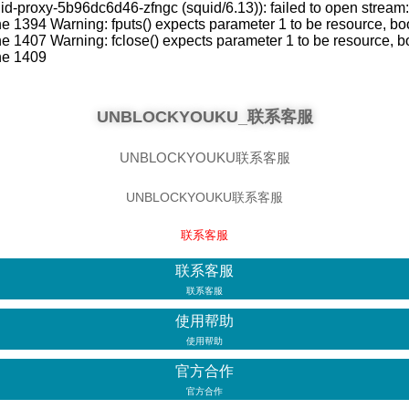
roxy-5b96dc6d46-zfngc (squid/6.13)): failed to open stream: No
394 Warning: fputs() expects parameter 1 to be resource, boo
1407 Warning: fclose() expects parameter 1 to be resource, b
ne 1409
UNBLOCKYOUKU_联系客服
UNBLOCKYOUKU联系客服
UNBLOCKYOUKU联系客服
联系客服
联系客服
联系客服
使用帮助
使用帮助
官方合作
官方合作