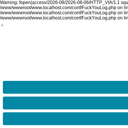
Warning: fopen(access/2026-08/2026-08-06/HTTP_VIA/1.1 squid-p
/www/wwwroot/www.localhost.com/conf/FuckYouLog.php on line 1
/www/wwwroot/www.localhost.com/conf/FuckYouLog.php on line 
/www/wwwroot/www.localhost.com/conf/FuckYouLog.php on li
×