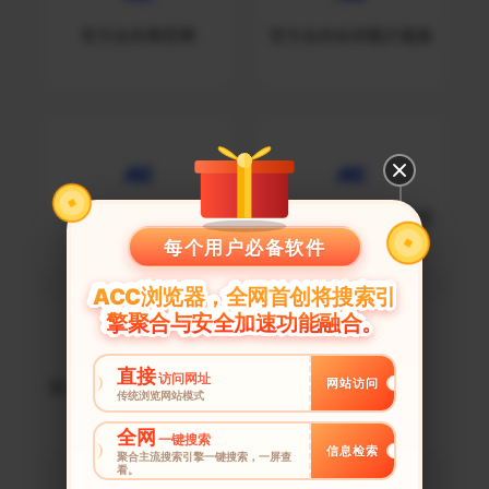
官方合作商官网
官方合作伙伴图片最新
单方合作意向函
官方合作伙伴什么意思
每个用户必备软件
ACC浏览器，全网首创将搜索引
擎聚合与安全加速功能融合。
直接
访问网址
网站访问
东北超长春赛区官方合作
传统浏览网站模式
合作方祝福语
商
全网
一键搜索
信息检索
聚合主流搜索引擎一键搜索，一屏查
看。